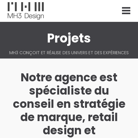
S
k
i
p
t
Projets
o
c
o
MH3 CONÇOIT ET RÉALISE DES UNIVERS ET DES EXPÉRIENCES
n
DE MARQUE SUR MESURE
t
e
Notre agence est
n
t
spécialiste du
conseil en stratégie
de marque, retail
design et