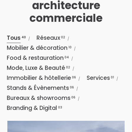
architecture
commerciale
Tous
Réseaux
40
02
Mobilier & décoration
10
Food & restauration
04
Mode, Luxe & Beauté
02
Immobilier & hôtellerie
Services
06
01
Stands & Évènements
06
Bureaux & showrooms
06
Branding & Digital
03