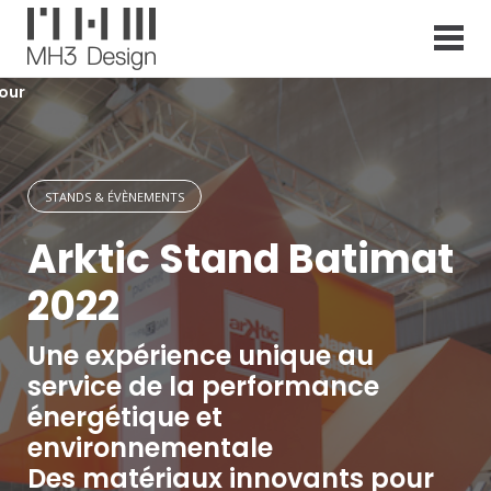
S
k
i
p
our
t
o
c
o
n
STANDS & ÉVÈNEMENTS
t
e
Arktic Stand Batimat
n
t
2022
Une expérience unique au
service de la performance
énergétique et
environnementale
Des matériaux innovants pour