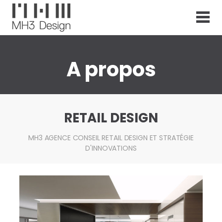
S
k
i
p
t
o
A propos
c
o
n
t
e
RETAIL DESIGN
n
t
MH3 AGENCE CONSEIL RETAIL DESIGN ET STRATÉGIE
D'INNOVATIONS