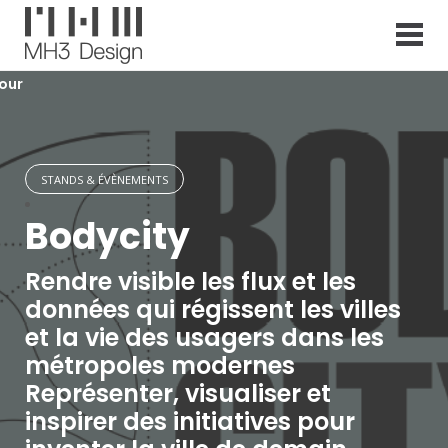
S
k
i
p
our
t
o
c
o
n
STANDS & ÉVÈNEMENTS
t
e
Bodycity
n
t
Rendre visible les flux et les
données qui régissent les villes
et la vie des usagers dans les
métropoles modernes
Représenter, visualiser et
inspirer des initiatives pour